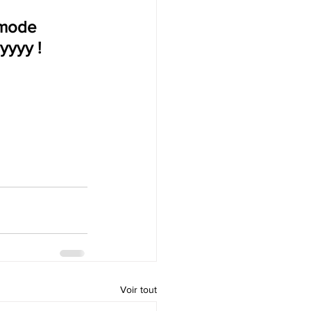
mode 
yyyy ! 
Voir tout